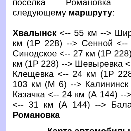
поселка Романовка 
следующему
маршруту
:
Хвалынск
<-- 55 км --> Ши
км (1Р 228) --> Сенной <--
Синодское <-- 27 км (1Р 228)
км (1Р 228) --> Шевыревка <-
Клещевка <-- 24 км (1Р 22
103 км (М 6) --> Калининск 
Казачка <-- 24 км (А 144) 
<-- 31 км (А 144) -->
Бал
Романовка
Карта автомобиль