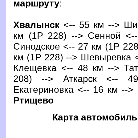
маршруту
:
Хвалынск
<-- 55 км --> Ши
км (1Р 228) --> Сенной <--
Синодское <-- 27 км (1Р 228
км (1Р 228) --> Шевыревка <-
Клещевка <-- 48 км --> Та
208) --> Аткарск <-- 4
Екатериновка <-- 16 км --> 
Ртищево
Карта автомобиль