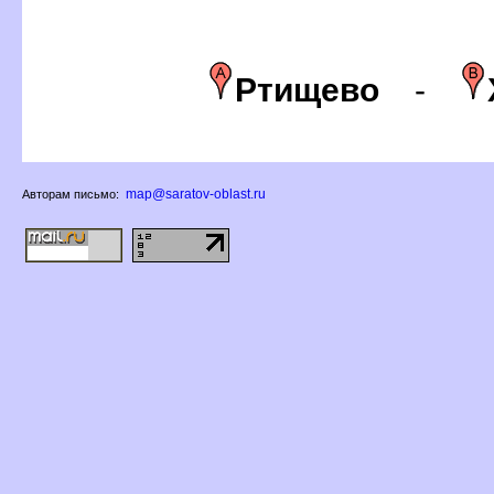
Ртищево
-
map@saratov-oblast.ru
Авторам письмо: