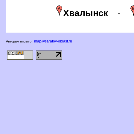
Хвалынск
-
map@saratov-oblast.ru
Авторам письмо: