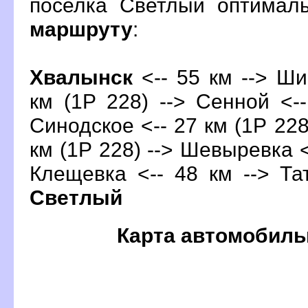
поселка Светлый оптимал
маршруту
:
Хвалынск
<-- 55 км --> Ши
км (1Р 228) --> Сенной <--
Синодское <-- 27 км (1Р 228
км (1Р 228) --> Шевыревка <-
Клещевка <-- 48 км --> Та
Светлый
Карта автомобиль