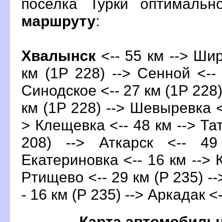
поселка Турки оптималь
маршруту
:
Хвалынск
<-- 55 км --> Шир
км (1Р 228) --> Сенной <-- 
Синодское <-- 27 км (1Р 228)
км (1Р 228) --> Шевыревка <-
> Клещевка <-- 48 км --> Та
208) --> Аткарск <-- 4
Екатериновка <-- 16 км --> К
Ртищево <-- 29 км (Р 235) -
- 16 км (Р 235) --> Аркадак <
Карта автомобиль