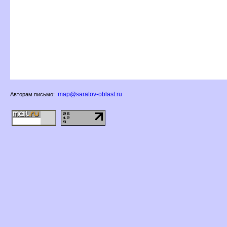
map@saratov-oblast.ru
Авторам письмо: