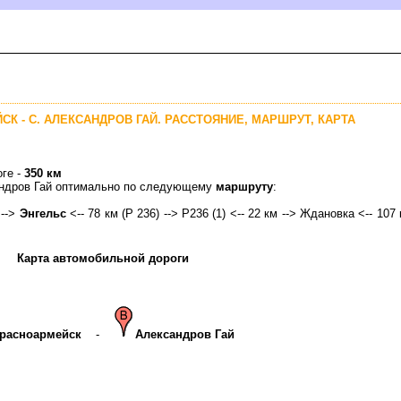
СК - С. АЛЕКСАНДРОВ ГАЙ. РАССТОЯНИЕ, МАРШРУТ, КАРТА
оге -
350 км
сандров Гай оптимально по следующему
маршруту
:
 -->
Энгельс
<-- 78 км (Р 236) --> Р236 (1) <-- 22 км --> Ждановка <-- 107 
Карта автомобильной дороги
расноармейск
-
Александров Гай