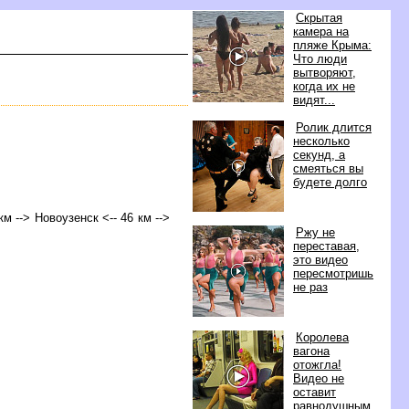
Скрытая
камера на
пляже Крыма:
Что люди
ытворяют,
когда их не
идят...
Ролик длится
несколько
секунд, а
смеяться вы
удете долго
км --> Новоузенск <-- 46 км -->
Ржу не
переставая,
это видео
пересмотришь
не раз
Королева
агона
отожгла!
идео не
оставит
равнодушным