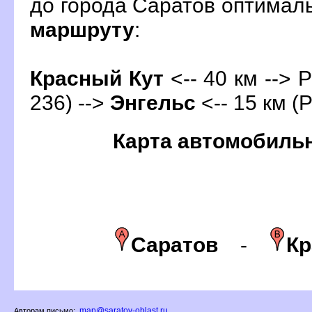
до города Саратов оптимал
маршруту
:
Красный Кут
<-- 40 км --> Р
236) -->
Энгельс
<-- 15 км (Р
Карта автомобиль
Сарато
-
Кр
map@saratov-oblast.ru
Авторам письмо: