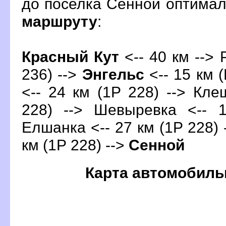
до поселка Сенной оптима
маршруту
:
Красный Кут
<-- 40 км --> 
236) -->
Энгельс
<-- 15 км (
<-- 24 км (1Р 228) --> Кле
228) --> Шевыревка <-- 
Елшанка <-- 27 км (1Р 228) 
км (1Р 228) -->
Сенной
Карта автомобиль