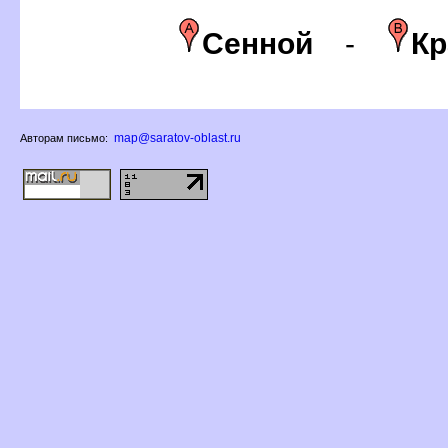
Сенной
-
Кр
map@saratov-oblast.ru
Авторам письмо: