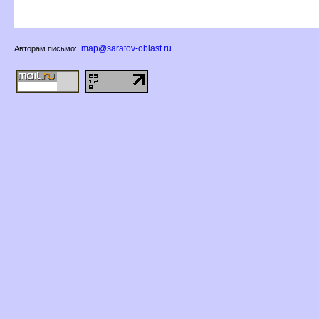
map@saratov-oblast.ru
Авторам письмо: