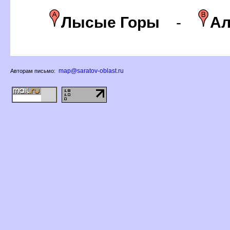
Лысые Горы
-
Ал
map@saratov-oblast.ru
Авторам письмо: