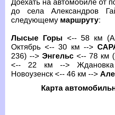
Доехать на автомобиле от 
до села Александров Га
следующему
маршруту
:
Лысые Горы
<-- 58 км (А
Октябрь <-- 30 км -->
СА
236) -->
Энгельс
<-- 78 км (
<-- 22 км --> Ждановка
Новоузенск <-- 46 км -->
Але
Карта автомобиль