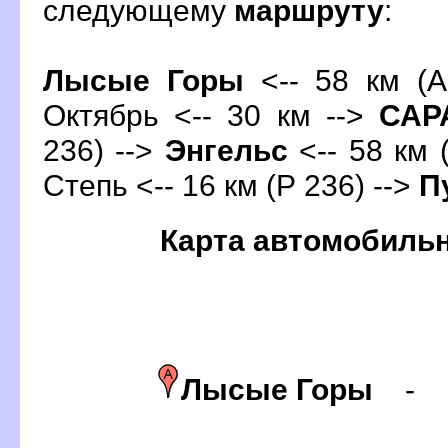
следующему
маршруту
:
Лысые Горы
<-- 58 км (А
Октябрь <-- 30 км -->
СА
236) -->
Энгельс
<-- 58 км 
Степь <-- 16 км (Р 236) -->
П
Карта автомобиль
Лысые Горы
-