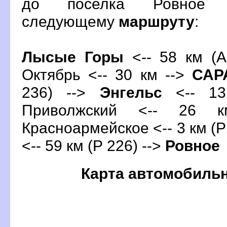
до поселка Ровное 
следующему
маршруту
:
Лысые Горы
<-- 58 км (А
Октябрь <-- 30 км -->
СА
236) -->
Энгельс
<-- 13
Приволжский <-- 26 
Красноармейское <-- 3 км (Р
<-- 59 км (Р 226) -->
Ровное
Карта автомобиль