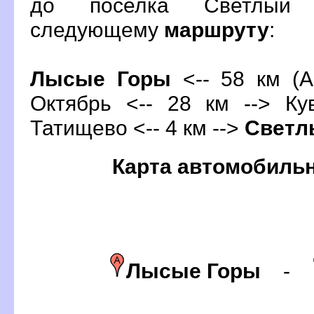
до поселка Светлый 
следующему
маршруту
:
Лысые Горы
<-- 58 км (А
Октябрь <-- 28 км --> Ку
Татищево <-- 4 км -->
Светл
Карта автомобиль
Лысые Горы
-