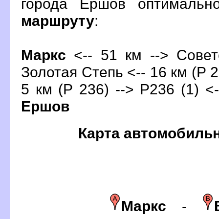
орода Ершов оптимальн
маршруту
:
Маркс
<-- 51 км --> Совет
Золотая Степь <-- 16 км (Р 2
5 км (Р 236) --> Р236 (1) <-
Ершо
Карта автомобиль
Маркс
-