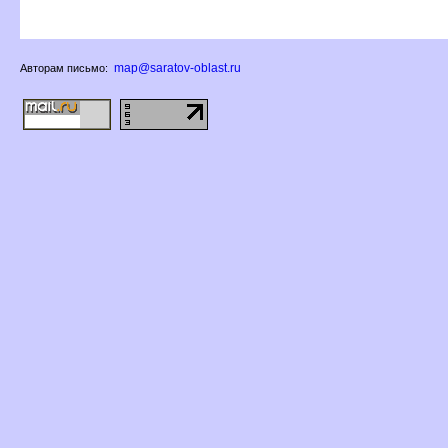
map@saratov-oblast.ru
Авторам письмо: