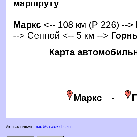
маршруту
:
Маркс
<-- 108 км (Р 226) -->
--> Сенной <-- 5 км -->
Горн
Карта автомобиль
Маркс
-
map@saratov-oblast.ru
Авторам письмо: