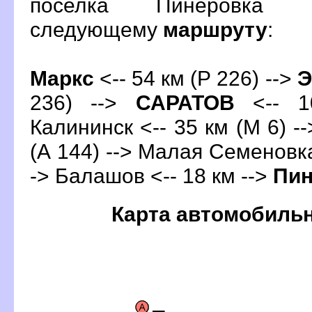
поселка Пинеровка 
следующему
маршруту
:
Маркс
<-- 54 км (Р 226) -->
Э
236) -->
САРАТО
<-- 1
Калининск <-- 35 км (М 6) --
(А 144) --> Малая Семеновка 
->
Балашо
<-- 18 км -->
Пин
Карта автомобиль