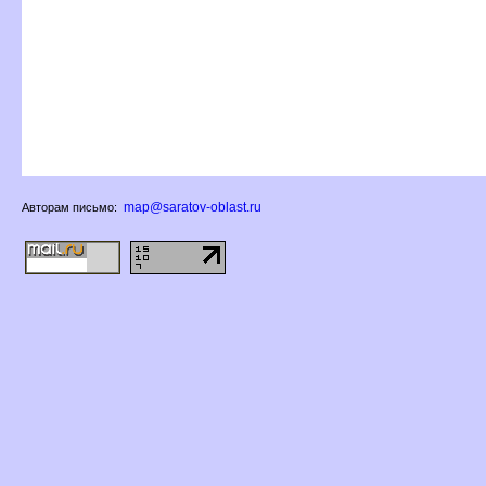
map@saratov-oblast.ru
Авторам письмо: