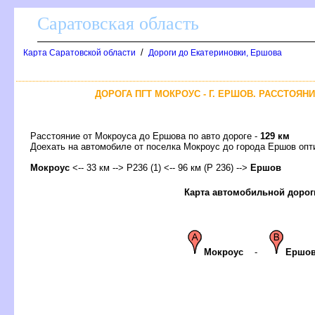
Саратовская область
/
Карта Саратовской области
Дороги до Екатериновки, Ершова
ДОРОГА ПГТ МОКРОУС - Г. ЕРШОВ. РАССТОЯНИ
Расстояние от Мокроуса до Ершова по авто дороге -
129 км
Доехать на автомобиле от поселка Мокроус до города Ершов о
Мокроус
<-- 33 км --> Р236 (1) <-- 96 км (Р 236) -->
Ершо
Карта автомобильной дорог
Мокроус
-
Ерш