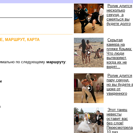
Ролик длится
несколько
секунд, а
смеяться вы
удете долго
Е, МАРШРУТ, КАРТА
Скрытая
камера на
пляже Крыма:
Что люди
ытворяют,
птимально по следующему
маршруту
:
когда их не
идят...
Ролик длится
пару секунд,
и
но вы будет
шоке от
увиденного
о
Этот танец
невесты
оставит вас
ез слов!
Пересмотрела
10 раз