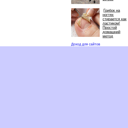
Грибок на
ногтях
стирается как
ластиком!
Простой
домашний
метод
Доход для сайто