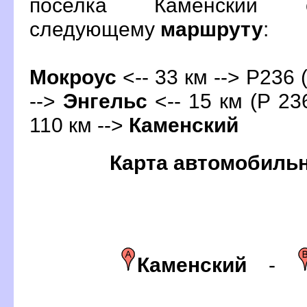
поселка Каменский 
следующему
маршруту
:
Мокроус
<-- 33 км --> Р236 (
-->
Энгельс
<-- 15 км (Р 23
110 км -->
Каменский
Карта автомобиль
Каменский
-