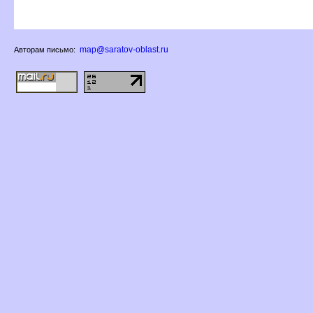
map@saratov-oblast.ru
Авторам письмо: