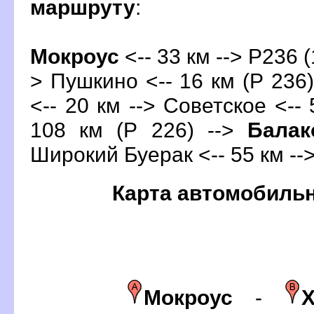
маршруту
:
Мокроус
<-- 33 км --> Р236 (1
> Пушкино <-- 16 км (Р 236)
<-- 20 км --> Советское <-- 
108 км (Р 226) -->
Балак
Широкий Буерак <-- 55 км --
Карта автомобиль
Мокроус
-