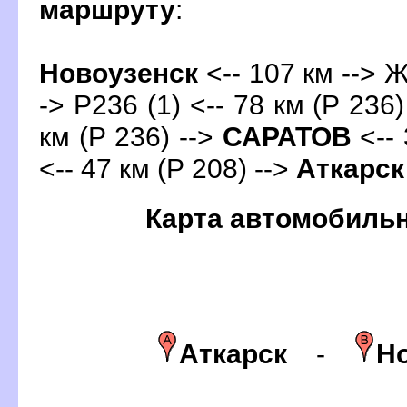
маршруту
:
Новоузенск
<-- 107 км --> Ж
-> Р236 (1) <-- 78 км (Р 236)
км (Р 236) -->
САРАТО
<-- 
<-- 47 км (Р 208) -->
Аткарск
Карта автомобиль
Аткарск
-
Н