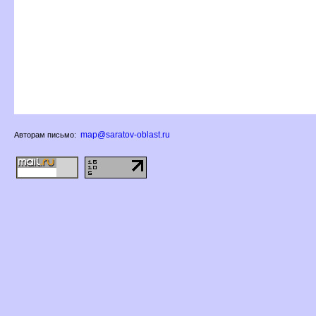
map@saratov-oblast.ru
Авторам письмо: