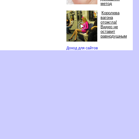
метод
Королева
агона
отожгла!
идео не
оставит
равнодушным
Доход для сайто