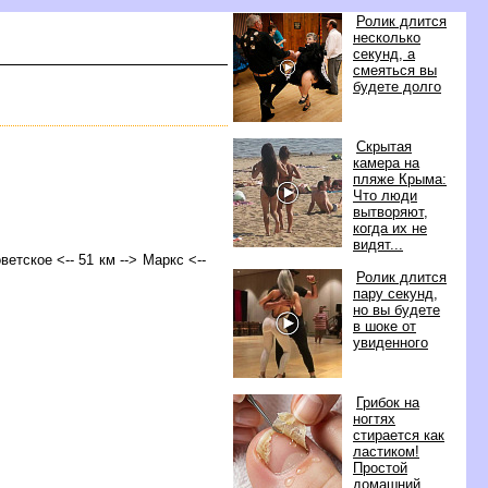
Ролик длится
несколько
секунд, а
смеяться вы
удете долго
Скрытая
камера на
пляже Крыма:
Что люди
ытворяют,
когда их не
идят...
оветское <-- 51 км --> Маркс <--
Ролик длится
пару секунд,
но вы будете
шоке от
увиденного
Грибок на
ногтях
стирается как
ластиком!
Простой
домашний