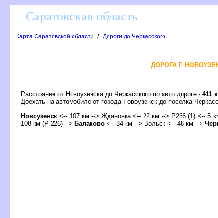
Саратовская область
/
Карта Саратовской области
Дороги до Черкасского
ДОРОГА Г. НОВОУЗЕ
Расстояние от Новоузенска до Черкасского по авто дороге -
411 
Доехать на автомобиле от города Новоузенск до поселка Черка
Новоузенск
<-- 107 км --> Ждановка <-- 22 км --> Р236 (1) <-- 5 к
108 км (Р 226) -->
Балаково
<-- 34 км -->
ольск
<-- 48 км -->
Чер