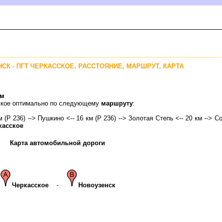
НСК - ПГТ ЧЕРКАССКОЕ. РАССТОЯНИЕ, МАРШРУТ, КАРТА
км
сское оптимально по следующему
маршруту
:
м (Р 236) --> Пушкино <-- 16 км (Р 236) --> Золотая Степь <-- 20 км --> С
касское
Карта автомобильной дороги
Черкасское
-
Новоузенск