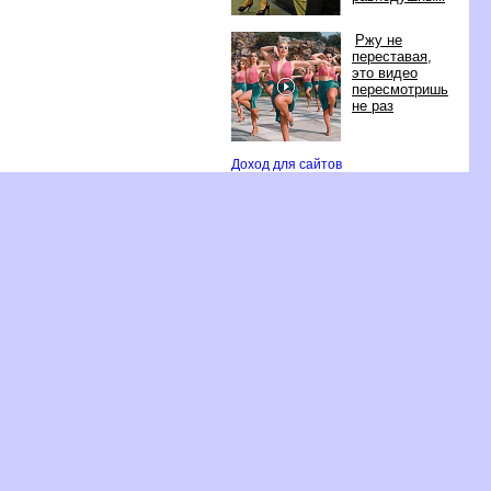
Ржу не
переставая,
это видео
пересмотришь
не раз
Доход для сайто