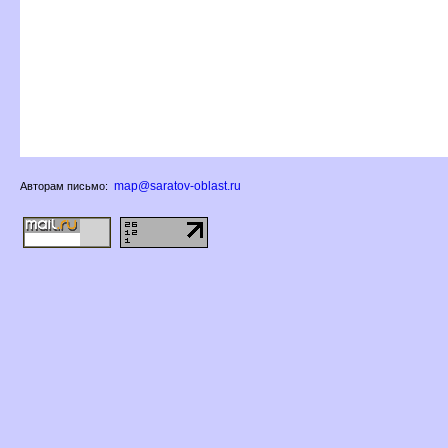
map@saratov-oblast.ru
Авторам письмо: