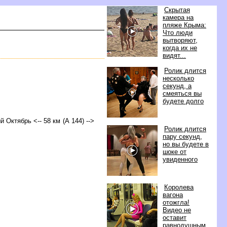
Скрытая
камера на
пляже Крыма:
Что люди
ытворяют,
когда их не
идят...
Ролик длится
несколько
секунд, а
смеяться вы
удете долго
й Октябрь <-- 58 км (А 144) -->
Ролик длится
пару секунд,
но вы будете
шоке от
увиденного
Королева
агона
отожгла!
идео не
оставит
равнодушным