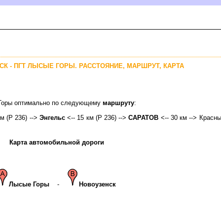
СК - ПГТ ЛЫСЫЕ ГОРЫ. РАССТОЯНИЕ, МАРШРУТ, КАРТА
е Горы оптимально по следующему
маршруту
:
км (Р 236) -->
Энгельс
<-- 15 км (Р 236) -->
САРАТО
<-- 30 км --> Красны
Карта автомобильной дороги
Лысые Горы
-
Новоузенск