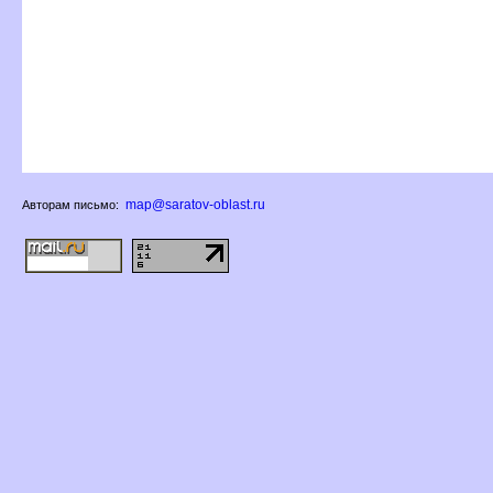
map@saratov-oblast.ru
Авторам письмо: