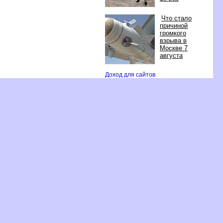
Что стало
причиной
ромкого
зрыва
Москве 7
августа
Доход для сайто