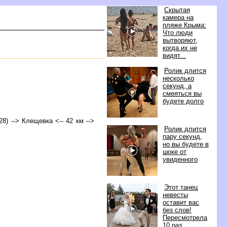
Скрытая
камера на
пляже Крыма:
Что люди
ытворяют,
когда их не
идят...
Ролик длится
несколько
секунд, а
смеяться вы
удете долго
28) --> Клещевка <-- 42 км -->
Ролик длится
пару секунд,
но вы будете
шоке от
увиденного
Этот танец
невесты
оставит вас
ез слов!
Пересмотрела
10 раз