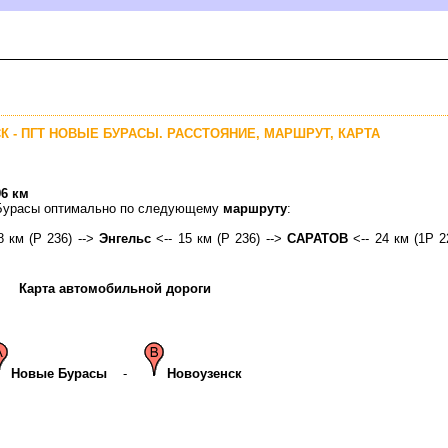
К - ПГТ НОВЫЕ БУРАСЫ. РАССТОЯНИЕ, МАРШРУТ, КАРТА
96 км
е Бурасы оптимально по следующему
маршруту
:
8 км (Р 236) -->
Энгельс
<-- 15 км (Р 236) -->
САРАТО
<-- 24 км (1Р 2
Карта автомобильной дороги
Новые Бурасы
-
Новоузенск