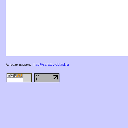
map@saratov-oblast.ru
Авторам письмо: