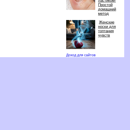
ластиком!
Простой
домашний
метод
Женские
носки для
топтания
чувст
Доход для сайто