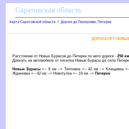
Саратовская область
/
Карта Саратовской области
Дороги до Пинеровки, Питерки
ДОРОГА ПГТ НОВЫЕ
Расстояние от Новых Бурасов до Питерки по авто дороге -
250 к
Доехать на автомобиле от поселка Новые Бурасы до села Пите
Новые Бурасы
<-- 8 км --> Тепловка <-- 42 км --> Клещевка <-
Ждановка <-- 42 км --> Новотулка <-- 19 км -->
Питерка