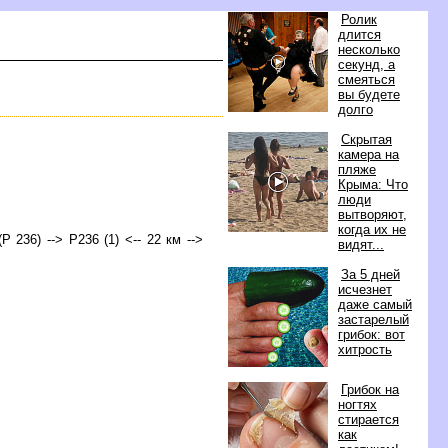
Ролик
длится
несколько
секунд, а
смеяться
ы будете
долго
Скрытая
камера на
пляже
Крыма: Что
люди
ытворяют,
когда их не
Р 236) --> Р236 (1) <-- 22 км -->
идят...
За 5 дней
исчезнет
даже самый
застарелый
рибок: вот
хитрость
Грибок на
ногтях
стирается
как