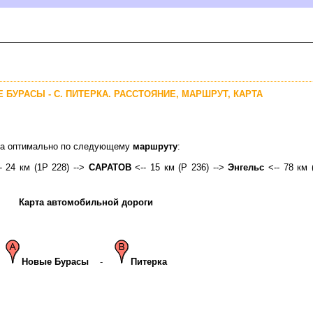
 БУРАСЫ - С. ПИТЕРКА. РАССТОЯНИЕ, МАРШРУТ, КАРТА
м
рка оптимально по следующему
маршруту
:
- 24 км (1Р 228) -->
САРАТО
<-- 15 км (Р 236) -->
Энгельс
<-- 78 км (
Карта автомобильной дороги
Новые Бурасы
-
Питерка