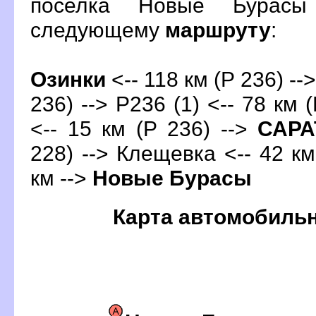
поселка Новые Бурасы
следующему
маршруту
:
Озинки
<-- 118 км (Р 236) --
236) --> Р236 (1) <-- 78 км 
<-- 15 км (Р 236) -->
САР
228) --> Клещевка <-- 42 км
км -->
Новые Бурасы
Карта автомобиль