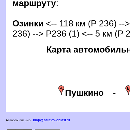
маршруту
:
Озинки
<-- 118 км (Р 236) --
236) --> Р236 (1) <-- 5 км (Р 
Карта автомобиль
Пушкино
-
map@saratov-oblast.ru
Авторам письмо: