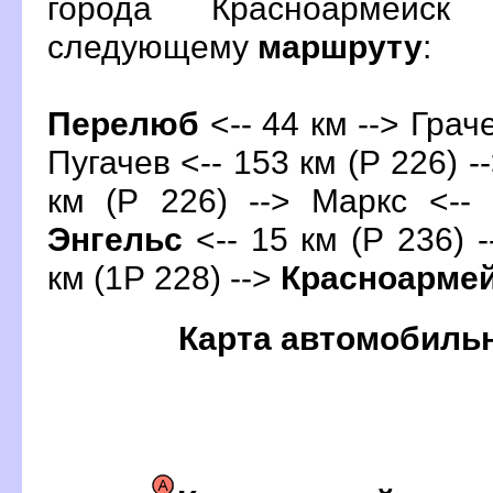
орода Красноармейск
следующему
маршруту
:
Перелю
<-- 44 км --> Граче
Пугачев <-- 153 км (Р 226) -
км (Р 226) --> Маркс <-- 
Энгельс
<-- 15 км (Р 236) 
км (1Р 228) -->
Красноарме
Карта автомобиль