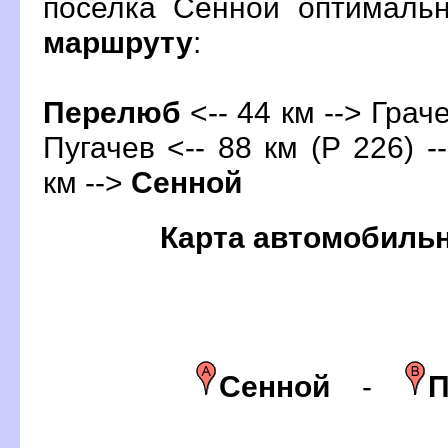
поселка Сенной оптималь
маршруту
:
Перелю
<-- 44 км --> Граче
Пугачев <-- 88 км (Р 226) -
км -->
Сенной
Карта автомобиль
Сенной
-