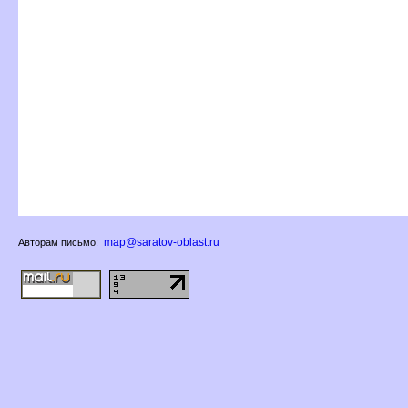
map@saratov-oblast.ru
Авторам письмо: