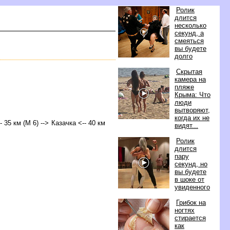
Ролик
длится
несколько
секунд, а
смеяться
ы будете
долго
Скрытая
камера на
пляже
Крыма: Что
люди
ытворяют,
когда их не
 35 км (М 6) --> Казачка <-- 40 км
идят...
Ролик
длится
пару
секунд, но
ы будете
шоке от
увиденного
Грибок на
ногтях
стирается
как