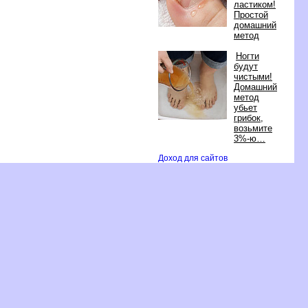
ластиком!
Простой
домашний
метод
Ногти
удут
чистыми!
Домашний
метод
убьет
рибок,
озьмите
3%-ю
Доход для сайто