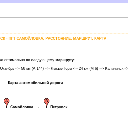
ВСК - ПГТ САМОЙЛОВКА. РАССТОЯНИЕ, МАРШРУТ, КАРТА
овка оптимально по следующему
маршруту
:
Октябрь <-- 58 км (А 144) --> Лысые Горы <-- 24 км (М 6) --> Калининск <--
Карта автомобильной дороги
Самойловка
-
Петровск