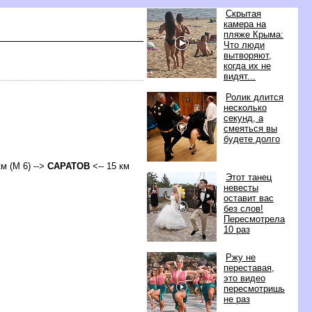
Скрытая
камера на
пляже Крыма:
Что люди
ытворяют,
когда их не
идят...
Ролик длится
несколько
секунд, а
смеяться вы
удете долго
км (М 6) -->
САРАТО
<-- 15 км
Этот танец
невесты
оставит вас
ез слов!
Пересмотрела
10 раз
Ржу не
переставая,
это видео
пересмотришь
не раз