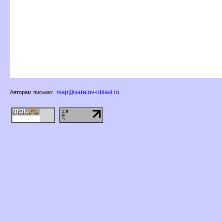
map@saratov-oblast.ru
Авторам письмо: