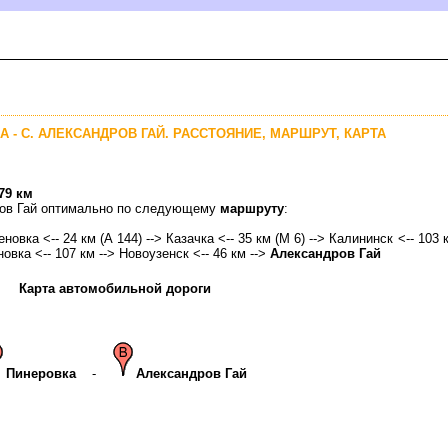
А - С. АЛЕКСАНДРОВ ГАЙ. РАССТОЯНИЕ, МАРШРУТ, КАРТА
79 км
дров Гай оптимально по следующему
маршруту
:
новка <-- 24 км (А 144) --> Казачка <-- 35 км (М 6) --> Калининск <-- 103 
ановка <-- 107 км --> Новоузенск <-- 46 км -->
Александров Гай
Карта автомобильной дороги
Пинеровка
-
Александров Гай