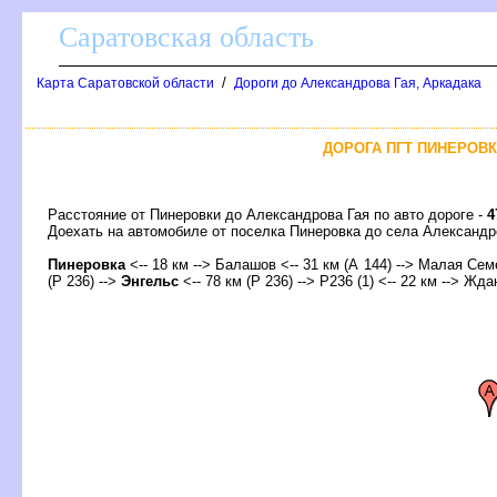
Саратовская область
/
Карта Саратовской области
Дороги до Александрова Гая, Аркадака
ДОРОГА ПГТ ПИНЕРОВК
Расстояние от Пинеровки до Александрова Гая по авто дороге -
4
Доехать на автомобиле от поселка Пинеровка до села Алексан
Пинеровка
<-- 18 км -->
Балашо
<-- 31 км (А 144) --> Малая Семе
(Р 236) -->
Энгельс
<-- 78 км (Р 236) --> Р236 (1) <-- 22 км --> Жд