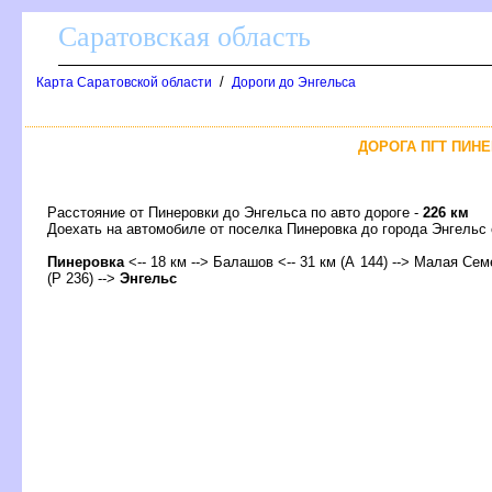
Саратовская область
/
Карта Саратовской области
Дороги до Энгельса
ДОРОГА ПГТ ПИНЕ
Расстояние от Пинеровки до Энгельса по авто дороге -
226 км
Доехать на автомобиле от поселка Пинеровка до города Энгель
Пинеровка
<-- 18 км -->
Балашо
<-- 31 км (А 144) --> Малая Семе
(Р 236) -->
Энгельс