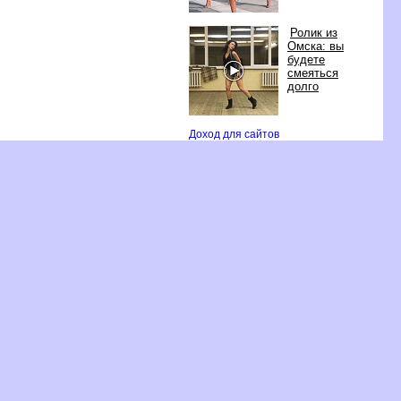
Ролик из
Омска: вы
удете
смеяться
долго
Доход для сайто