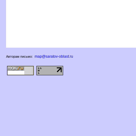
map@saratov-oblast.ru
Авторам письмо: