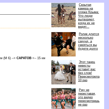
Скрытая
камера на
пляже Крыма:
Что люди
ытворяют,
когда их не
идят...
Ролик длится
несколько
секунд, а
смеяться вы
удете долго
км (М 6) -->
САРАТО
<-- 15 км
Этот танец
невесты
оставит вас
ез слов!
Пересмотрела
10 раз
Ржу не
переставая,
это видео
пересмотришь
не раз