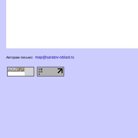
map@saratov-oblast.ru
Авторам письмо: