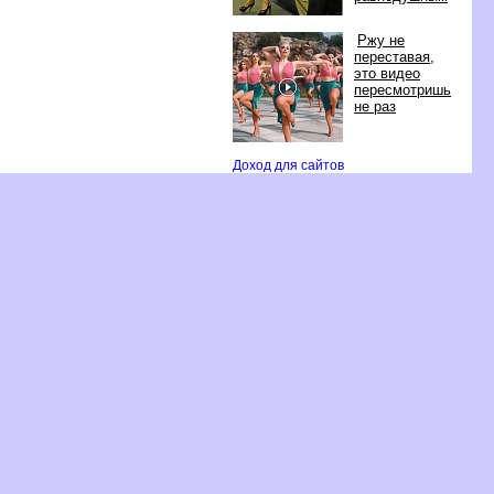
Ржу не
переставая,
это видео
пересмотришь
не раз
Доход для сайто