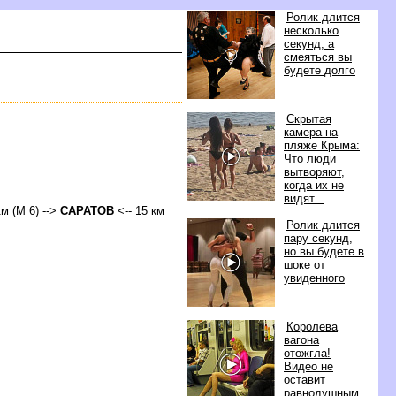
Ролик длится
несколько
секунд, а
смеяться вы
удете долго
Скрытая
камера на
пляже Крыма:
Что люди
ытворяют,
когда их не
идят...
км (М 6) -->
САРАТО
<-- 15 км
Ролик длится
пару секунд,
но вы будете
шоке от
увиденного
Королева
агона
отожгла!
идео не
оставит
равнодушным