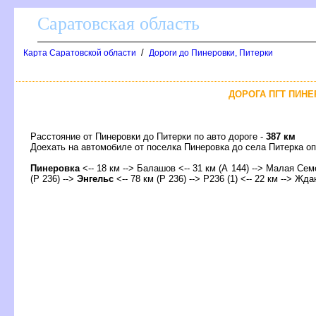
Саратовская область
/
Карта Саратовской области
Дороги до Пинеровки, Питерки
ДОРОГА ПГТ ПИНЕ
Расстояние от Пинеровки до Питерки по авто дороге -
387 км
Доехать на автомобиле от поселка Пинеровка до села Питерка
Пинеровка
<-- 18 км -->
Балашо
<-- 31 км (А 144) --> Малая Семе
(Р 236) -->
Энгельс
<-- 78 км (Р 236) --> Р236 (1) <-- 22 км --> Жда