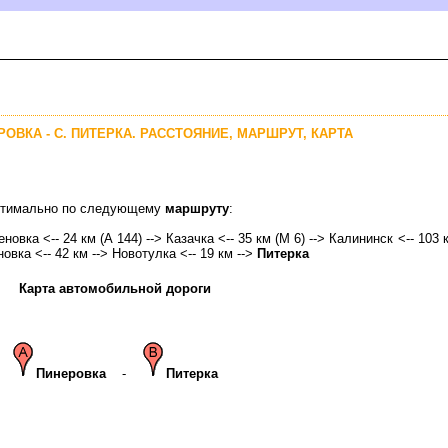
РОВКА - С. ПИТЕРКА. РАССТОЯНИЕ, МАРШРУТ, КАРТА
 оптимально по следующему
маршруту
:
новка <-- 24 км (А 144) --> Казачка <-- 35 км (М 6) --> Калининск <-- 103 
новка <-- 42 км --> Новотулка <-- 19 км -->
Питерка
Карта автомобильной дороги
Пинеровка
-
Питерка