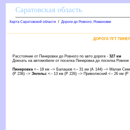
Саратовская область
/
Карта Саратовской области
Дороги до Ровного, Романовки
ДОРОГА ПГТ ПИНЕР
Расстояние от Пинеровки до Ровного по авто дороге -
327 км
Доехать на автомобиле от поселка Пинеровка до поселка Ровн
Пинеровка
<-- 18 км -->
Балашо
<-- 31 км (А 144) --> Малая Семе
(Р 236) -->
Энгельс
<-- 13 км (Р 226) --> Приволжский <-- 26 км (Р 