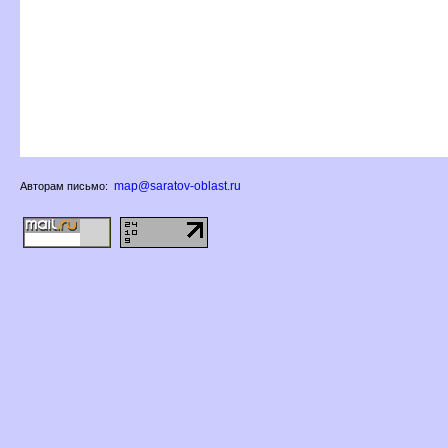
map@saratov-oblast.ru
Авторам письмо: