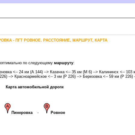
ОВКА - ПГТ РОВНОЕ. РАССТОЯНИЕ, МАРШРУТ, КАРТА
ое оптимально по следующему
маршруту
:
новка <-- 24 км (А 144) --> Казачка <-- 35 км (М 6) --> Калининск <-- 103 
226) --> Красноармейское <-- 3 км (Р 226) --> Березовка <-- 59 км (Р 226) 
Карта автомобильной дороги
Пинеровка
-
Ровное