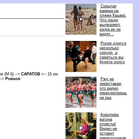
Скрытая
камера на
пляже Крыма:
Что люди
ытворяют,
когда их не
идят...
Ролик длится
несколько
секунд, а
смеяться вы
удете долго
км (М 6) -->
САРАТО
<-- 15 км
-->
Ровное
Ржу не
переставая,
это видео
пересмотришь
не раз
Королева
агона
отожгла!
идео не
оставит
равнодушным