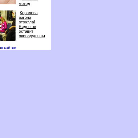
метод
Королева
агона
отожгла!
идео не
оставит
равнодушным
ля сайто