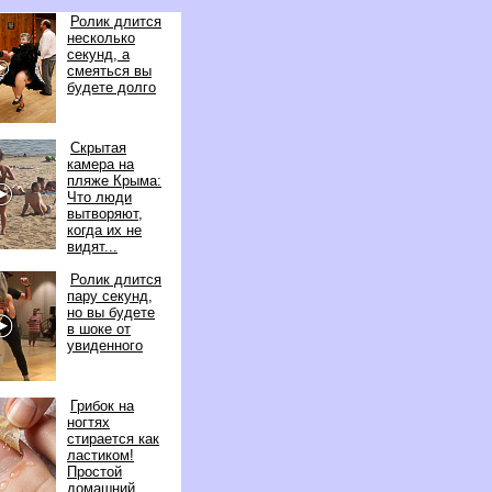
Ролик длится
несколько
секунд, а
смеяться вы
удете долго
Скрытая
камера на
пляже Крыма:
Что люди
ытворяют,
когда их не
идят...
Ролик длится
пару секунд,
но вы будете
шоке от
увиденного
Грибок на
ногтях
стирается как
ластиком!
Простой
домашний