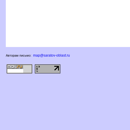
map@saratov-oblast.ru
Авторам письмо: