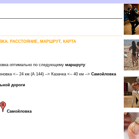
ВКА. РАССТОЯНИЕ, МАРШРУТ, КАРТА
йловка оптимально по следующему
маршруту
:
новка <-- 24 км (А 144) --> Казачка <-- 40 км -->
Самойловка
ьной дороги
Самойловка