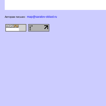
map@saratov-oblast.ru
Авторам письмо: