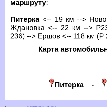
маршруту
:
Питерка
<-- 19 км --> Ново
Ждановка <-- 22 км --> Р23
236) --> Ершов <-- 118 км (Р 
Карта автомобиль
Питерка
-