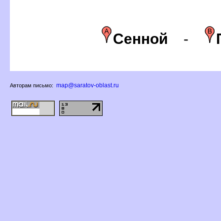
Сенной
-
map@saratov-oblast.ru
Авторам письмо: