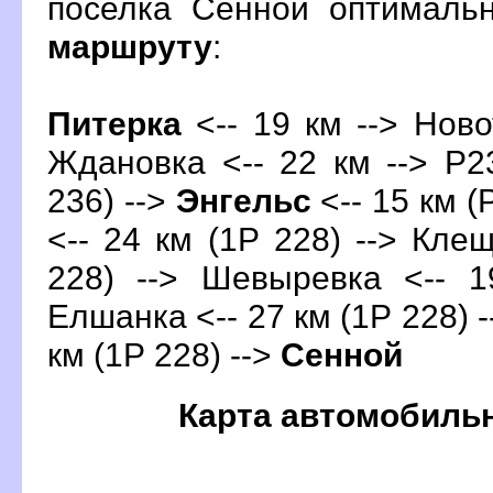
поселка Сенной оптималь
маршруту
:
Питерка
<-- 19 км --> Ново
Ждановка <-- 22 км --> Р23
236) -->
Энгельс
<-- 15 км (
<-- 24 км (1Р 228) --> Кле
228) --> Шевыревка <-- 1
Елшанка <-- 27 км (1Р 228) -
км (1Р 228) -->
Сенной
Карта автомобиль