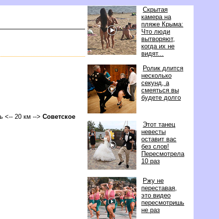
Скрытая
камера на
пляже Крыма:
Что люди
ытворяют,
когда их не
идят...
Ролик длится
несколько
секунд, а
смеяться вы
удете долго
ь <-- 20 км -->
Советское
Этот танец
невесты
оставит вас
ез слов!
Пересмотрела
10 раз
Ржу не
переставая,
это видео
пересмотришь
не раз