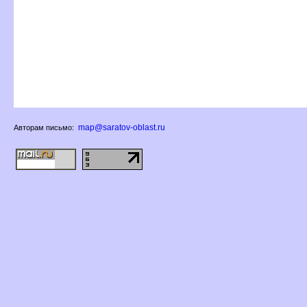
map@saratov-oblast.ru
Авторам письмо: