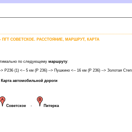
 - ПГТ СОВЕТСКОЕ. РАССТОЯНИЕ, МАРШРУТ, КАРТА
оптимально по следующему
маршруту
:
-> Р236 (1) <-- 5 км (Р 236) --> Пушкино <-- 16 км (Р 236) --> Золотая Степ
Карта автомобильной дороги
Советское
-
Питерка