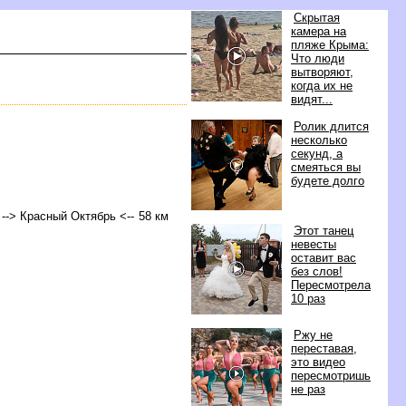
Скрытая
камера на
пляже Крыма:
Что люди
ытворяют,
когда их не
идят...
Ролик длится
несколько
секунд, а
смеяться вы
удете долго
 --> Красный Октябрь <-- 58 км
Этот танец
невесты
оставит вас
ез слов!
Пересмотрела
10 раз
Ржу не
переставая,
это видео
пересмотришь
не раз