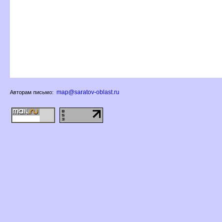
map@saratov-oblast.ru
Авторам письмо: