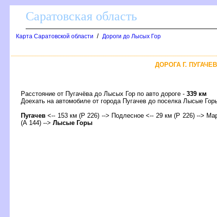
Саратовская область
/
Карта Саратовской области
Дороги до Лысых Гор
ДОРОГА Г. ПУГАЧЕ
Расстояние от Пугачёва до Лысых Гор по авто дороге -
339 км
Доехать на автомобиле от города Пугачев до поселка Лысые Г
Пугаче
<-- 153 км (Р 226) --> Подлесное <-- 29 км (Р 226) --> Мар
(А 144) -->
Лысые Горы