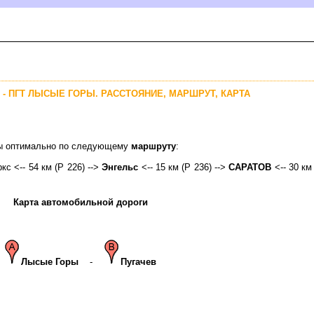
В - ПГТ ЛЫСЫЕ ГОРЫ. РАССТОЯНИЕ, МАРШРУТ, КАРТА
оры оптимально по следующему
маршруту
:
кс <-- 54 км (Р 226) -->
Энгельс
<-- 15 км (Р 236) -->
САРАТО
<-- 30 км
Карта автомобильной дороги
Лысые Горы
-
Пугаче