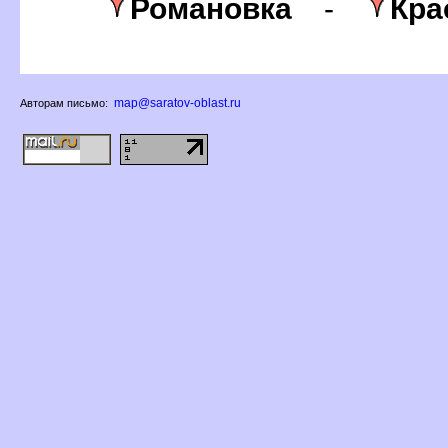
Романовка
-
Кра
map@saratov-oblast.ru
Авторам письмо: