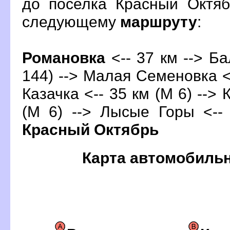
до поселка Красный Октяб
следующему
маршруту
:
Романовка
<-- 37 км -->
Б
144) --> Малая Семеновка <-
Казачка <-- 35 км (М 6) --> 
(М 6) --> Лысые Горы <-- 
Красный Октябрь
Карта автомобиль