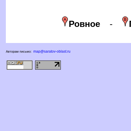
Ровное
-
map@saratov-oblast.ru
Авторам письмо: