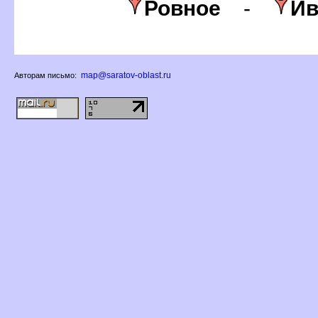
Ровное
-
Ив
map@saratov-oblast.ru
Авторам письмо: