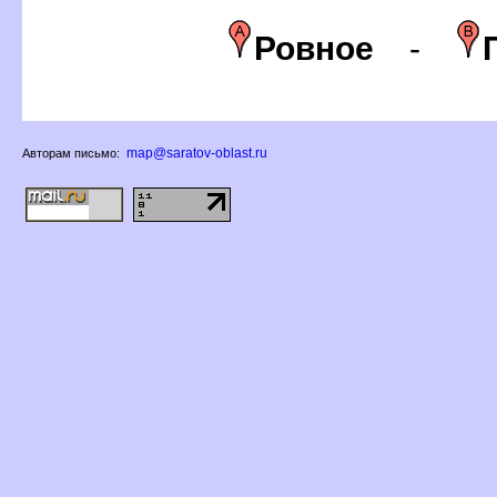
Ровное
-
map@saratov-oblast.ru
Авторам письмо: