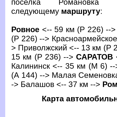
поселка Романовка 
следующему
маршруту
:
Ровное
<-- 59 км (Р 226) --
(Р 226) --> Красноармейское 
> Приволжский <-- 13 км (Р 2
15 км (Р 236) -->
САРАТО
<
Калининск <-- 35 км (М 6) --
(А 144) --> Малая Семеновка 
->
Балашо
<-- 37 км -->
Ром
Карта автомобиль