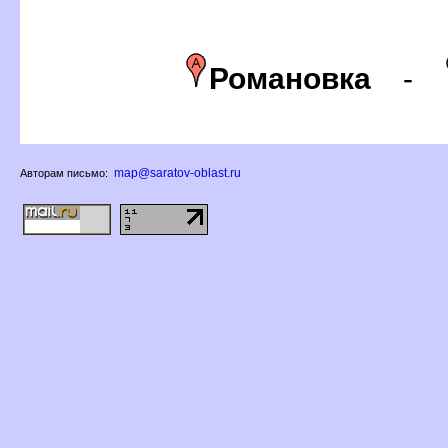
Романовка
-
map@saratov-oblast.ru
Авторам письмо: