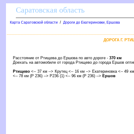
Саратовская область
/
Карта Саратовской области
Дороги до Екатериновки, Ершова
ДОРОГА Г. РТИ
Расстояние от Ртищева до Ершова по авто дороге -
370 км
Доехать на автомобиле от города Ртищево до города Ершов оп
Ртищево
<-- 37 км --> Крутец <-- 16 км --> Екатериновка <-- 49 км
<-- 78 км (Р 236) --> Р236 (1) <-- 96 км (Р 236) -->
Ершо