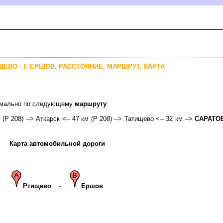
ЩЕВО - Г. ЕРШОВ. РАССТОЯНИЕ, МАРШРУТ, КАРТА
тимально по следующему
маршруту
:
 (Р 208) --> Аткарск <-- 47 км (Р 208) --> Татищево <-- 32 км -->
САРАТ
Карта автомобильной дороги
Ртищево
-
Ершо