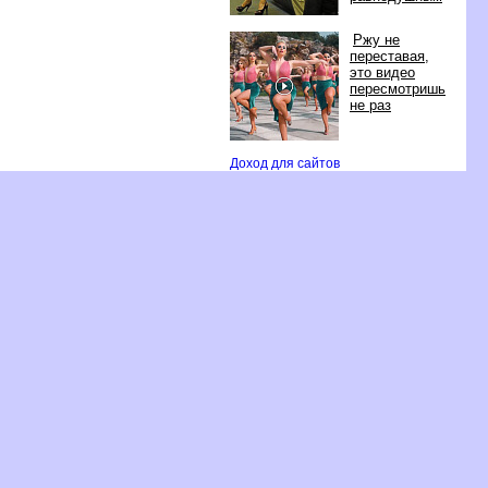
Ржу не
переставая,
это видео
пересмотришь
не раз
Доход для сайто