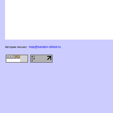
map@saratov-oblast.ru
Авторам письмо: