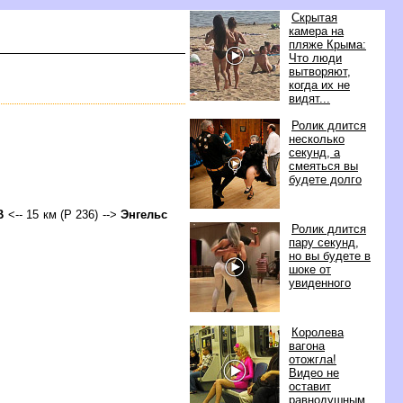
Скрытая
камера на
пляже Крыма:
Что люди
ытворяют,
когда их не
идят...
Ролик длится
несколько
секунд, а
смеяться вы
удете долго
О
<-- 15 км (Р 236) -->
Энгельс
Ролик длится
пару секунд,
но вы будете
шоке от
увиденного
Королева
агона
отожгла!
идео не
оставит
равнодушным