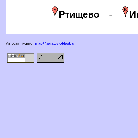
Ртищево
-
И
map@saratov-oblast.ru
Авторам письмо: