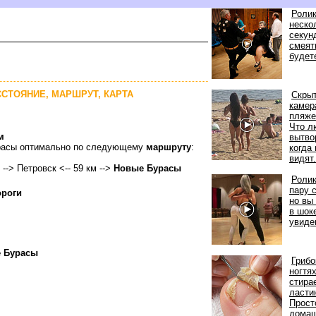
Ролик
неско
секунд
смеят
удете
ССТОЯНИЕ, МАРШРУТ, КАРТА
Скры
камер
пляже
Что л
м
ытво
урасы оптимально по следующему
маршруту
:
когда 
идят.
 --> Петровск <-- 59 км -->
Новые Бурасы
Ролик
пару 
ороги
но вы
шоке
увиде
 Бурасы
Грибо
ногтя
стира
ласти
Прост
дома