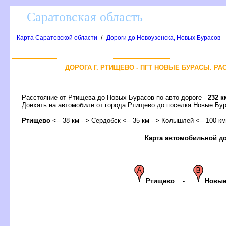
Саратовская область
/
Карта Саратовской области
Дороги до Новоузенска, Новых Бурасо
ДОРОГА Г. РТИЩЕВО - ПГТ НОВЫЕ БУРАСЫ. РА
Расстояние от Ртищева до Новых Бурасов по авто дороге -
232 к
Доехать на автомобиле от города Ртищево до поселка Новые Б
Ртищево
<-- 38 км --> Сердобск <-- 35 км --> Колышлей <-- 100 км
Карта автомобильной д
Ртищево
-
Новые