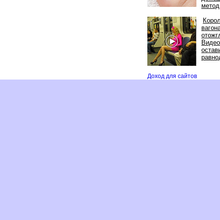
метод
Коро
агон
отожг
идео
остав
равн
Доход для сайто