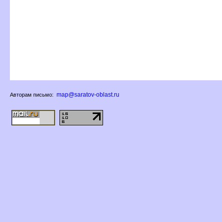
map@saratov-oblast.ru
Авторам письмо: