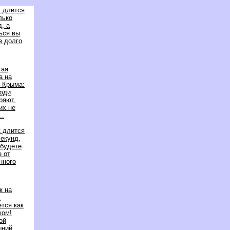
 длится
лько
, а
ься вы
 долго
тая
а на
 Крыма:
юди
ряют,
их не
..
 длится
секунд,
 будете
 от
нного
к на
х
ется как
ком!
ой
шний