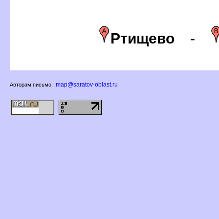
Ртищево
-
map@saratov-oblast.ru
Авторам письмо: