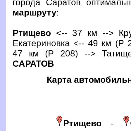
орода Саратов оптималь
маршруту
:
Ртищево
<-- 37 км --> Кру
Екатериновка <-- 49 км (Р 2
47 км (Р 208) --> Татище
САРАТО
Карта автомобиль
Ртищево
-