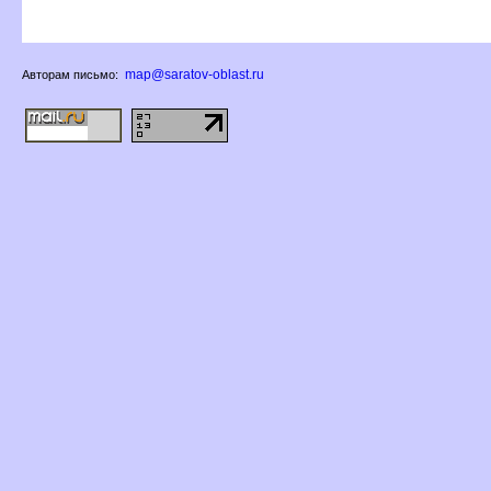
map@saratov-oblast.ru
Авторам письмо: