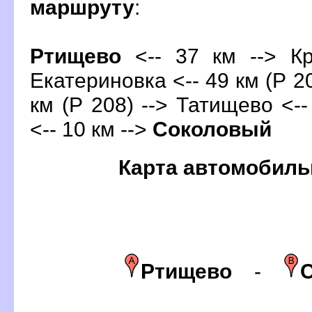
маршруту
:
Ртищево
<-- 37 км --> Кр
Екатериновка <-- 49 км (Р 20
км (Р 208) --> Татищево <--
<-- 10 км -->
Соколовый
Карта автомобиль
Ртищево
-