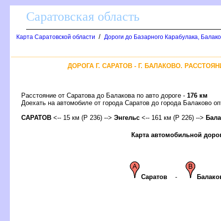
Саратовская область
/
Карта Саратовской области
Дороги до Базарного Карабулака, Балак
ДОРОГА Г. САРАТОВ - Г. БАЛАКОВО. РАССТОЯ
Расстояние от Саратова до Балакова по авто дороге -
176 км
Доехать на автомобиле от города Саратов до города Балаково 
САРАТО
<-- 15 км (Р 236) -->
Энгельс
<-- 161 км (Р 226) -->
Бала
Карта автомобильной доро
Сарато
-
Балако