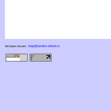
map@saratov-oblast.ru
Авторам письмо: