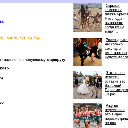
Скрытая
камера на
пляже Крыма
Что люди
ова
ытворяют,
когда их не
идят...
НИЕ, МАРШРУТ, КАРТА
Ролик длитс
несколько
секунд, а
смеяться вы
удете долго
оптимально по следующему
маршруту
:
ково
Этот танец
невесты
ги
оставит вас
ез слов!
Пересмотрел
10 раз
во
Ржу не
переставая,
это видео
пересмотриш
не раз