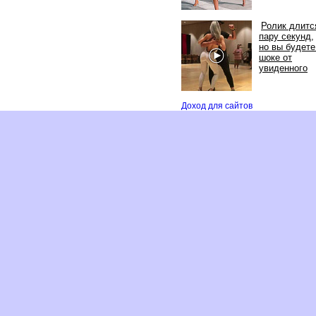
Ролик длитс
пару секунд,
но вы буде
шоке от
увиденного
Доход для сайто